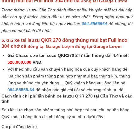
thùng mui bạt Full Inox 304 chở cá
đóng tại Garage Lượm
Trong tháng, Isuzu Cần Thơ dành tặng nhiều khuyến mãi ưu đãi hấp
dẫn cho quý khách hàng đầu tư xe sớm nhất. Đừng ngần ngại quý
khách hàng vui lòng liên hệ ngay Hotline
094-5555564
để chúng tôi
phục vụ một cách tốt nhất.
xe tải Isuzu QKR 270 đóng thùng mui bạt Full Inox
5. Giá
304 chở cá
đóng tại Garage Lượm đóng tại Garage Lượm
Giá Chassis xe tải Isuzu QKR270 2T7 tấn thùng dài 4.4 mét:
520.000.000
VNĐ
.
Với theo nhu cầu vận chuyển hàng hóa của quý khách hàng để
lựa chọn sản phẩm thùng phù hợp như mui bạt, thùng kín, thùng
lửng và thùng chuyên dụng… Quý khách hàng vui lòng liên hệ
094-55555-64
để nhận báo giá chi tiết và chương trình ưu đãi.
Cách tính chi phí lăn bánh xe Isuzu QKR 270 tại Cần Thơ và các
tỉnh
Sau khi lựa chọn sản phẩm thùng phù hợp với nhu cầu nguồn hàng.
Quý khách hàng tính chi phí đăng ký xe như dưới đây:
Chi phí đăng ký xe: