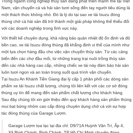
Trong ngành công nghiệp thủy sản đang phát triển mạnh mẽ tại Việt
Nam, vận chuyển cá và hải sản tươi sống đến tay người tiêu dùng là
một thách thức không nhỏ. Đó là lý do tại sao xe tải Isuzu đóng
thùng chở cá hải sản đã trở thành một giải pháp không thể thiếu đối
với các doanh nghiệp trong lĩnh vực này.
Với thiết kế chuyên dụng, khả năng bảo quản nhiệt độ ổn định và độ
bền cao, xe tải Isuzu đóng thùng đã khẳng định vị thế của mình như
một lựa chọn hàng đầu cho việc vận chuyển thủy sản. Từ các cảng
biển đến các chợ đầu mối, từ những trang trại nuôi trồng thủy sản
đến các nhà hàng cao cấp, những chiếc xe tải này đảm bảo hải sản
luôn tươi ngon và an toàn trong suốt quá trình vận chuyển.
Tại Isuzu An Khánh Tiền Giang đại lý cấp 1 phân phối các dòng sản
phẩm xe tải Isuzu chất lượng, chúng tôi liên kết với các cơ sở đóng
thùng uy tín để mang đến sản phẩm chất lượng cho khách hàng.
Sau đây chúng tôi xin giới thiệu đến quý khách hàng sản phẩm thùng
mui bạt bửng nhôm cao cấp đóng chuyên dụng chở cá với sự hợp
tác đóng thùng của Garage Lượm.
Garage Lượm tọa lạc tại địa chỉ:
D9/71A Huỳnh Văn Trí, Ấp 4,
Xã Bình Chánh, Bình Chánh, TP Hồ Chí Minh
chuyên đóng