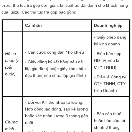
trị xe, thủ tục trả góp đơn giản, lãi suất ưu đãi dành cho khách hàng
của Iuszu. Các thủ tục trả góp bao gồm:
Cá nhân
Doanh nghiệp
- Giấy phép đăng
ký kinh doanh
- Căn cước công dân / hộ chiếu
Hồ sơ
- Biên bản họp
pháp lý
HĐTV( nếu là
- Giấy đăng ký kết hôn( nếu đã
(bắt
CTY TNHH)
lập gia đình) hoặc giấy xác nhận
buộc)
độc thân( nếu chưa lập gia đình)
- Điều lệ Công ty(
CTY TNHH, CTY
Liên Doanh)
- Đối với KH thu nhập từ lương:
Hợp đồng lao động, sao kê lương
- Báo cáo thuế
hoặc xác nhận lương 3 tháng gần
hoặc báo cáo tài
Chứng
nhất.
chính 3 tháng
minh