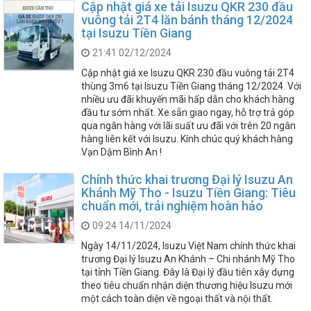
Cập nhật giá xe tải Isuzu QKR 230 đầu
vuông tải 2T4 lăn bánh tháng 12/2024
tại Isuzu Tiền Giang
21:41 02/12/2024
Cập nhật giá xe Isuzu QKR 230 đầu vuông tải 2T4
thùng 3m6 tại Isuzu Tiền Giang tháng 12/2024. Với
nhiều ưu đãi khuyến mãi hấp dẫn cho khách hàng
đầu tư sớm nhất. Xe sẵn giao ngay, hỗ trợ trả góp
qua ngân hàng với lãi suất ưu đãi với trên 20 ngân
hàng liên kết với Isuzu. Kính chúc quý khách hàng
Vạn Dậm Bình An !
Chính thức khai trương Đại lý Isuzu An
Khánh Mỹ Tho - Isuzu Tiền Giang: Tiêu
chuẩn mới, trải nghiệm hoàn hảo
09:24 14/11/2024
Ngày 14/11/2024, Isuzu Việt Nam chính thức khai
trương Đại lý Isuzu An Khánh – Chi nhánh Mỹ Tho
tại tỉnh Tiền Giang. Đây là Đại lý đầu tiên xây dựng
theo tiêu chuẩn nhận diện thương hiệu Isuzu mới
một cách toàn diện về ngoại thất và nội thất.