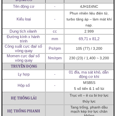
Tên động cơ
-
4JH1E4NC
Phun nhiên liệu điện tử,
Kiểu loại
-
turbo tăng áp – làm mát khí
nạp.
Dung tích xilanh 
cc
2.999
Đường kính x hành 
mm
69,71 x 81,2
trình
Công suất cực đại/ số 
Ps/rpm
105 (77) / 3,200
vòng quay
Momen cực đại/ số 
Nm/rpm
230 (23) / 1,400 ~ 3,200
vòng quay
TRUYỀN ĐỘNG
01 đĩa, ma sát khô, dẫn 
Ly hợp
-
động cơ khí
MSB5S
Hộp số
-
5 số tiến & 1 số lùi
Trục vít – ê cu bi trợ lực
HỆ THỐNG LÁI
thủy lực
Tang trống, phanh dầu
HỆ THỐNG PHANH
mạch kép trợ lực chân
không