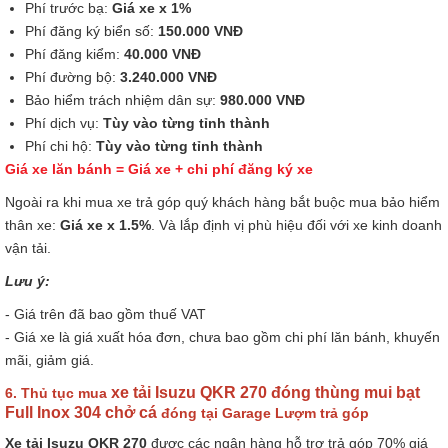
Phí trước bạ:
Giá xe x 1%
Phí đăng ký biển số:
150.000 VNĐ
Phí đăng kiểm:
40.000 VNĐ
Phí đường bộ:
3.240.000 VNĐ
Bảo hiểm trách nhiệm dân sự:
980.000 VNĐ
Phí dịch vụ:
Tùy vào từng tỉnh thành
Phí chi hộ:
Tùy vào từng tỉnh thành
Giá xe lăn bánh = Giá xe + chi phí đăng ký xe
Ngoài ra khi mua xe trả góp quý khách hàng bắt buộc mua bảo hiểm
thân xe:
Giá xe x 1.5%
. Và lắp định vị phù hiệu đối với xe kinh doanh
vận tải.
Lưu ý:
- Giá trên đã bao gồm thuế VAT
- Giá xe là giá xuất hóa đơn, chưa bao gồm chi phí lăn bánh, khuyến
mãi, giảm giá.
xe tải Isuzu QKR 270 đóng thùng mui bạt
6. Thủ tục mua
Full Inox 304 chở cá
đóng tại Garage Lượm trả góp
Xe tải Isuzu QKR 270
được các ngân hàng hỗ trợ trả góp 70% giá