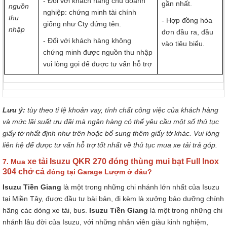
- Đối với khách hàng chủ doanh
gần nhất.
nguồn
nghiệp: chứng minh tài chính
thu
- Hợp đồng hóa
giống như Cty đứng tên.
nhập
đơn đầu ra, đầu
- Đối với khách hàng không
vào tiêu biểu.
chứng minh được nguồn thu nhập
vui lòng gọi để được tư vấn hỗ trợ
Lưu ý:
tùy theo tỉ lệ khoản vay, tính chất công việc của khách hàng
và mức lãi suất ưu đãi mà ngân hàng có thể yêu cầu một số thủ tục
giấy tờ nhất định như trên hoặc bổ sung thêm giấy tờ khác. Vui lòng
liên hệ để được tư vấn hỗ trợ tốt nhất về thủ tục mua xe tải trả góp.
xe tải Isuzu QKR 270 đóng thùng mui bạt Full Inox
7. Mua
304 chở cá
đóng tại Garage Lượm ở đâu?
Isuzu Tiền Giang
là một trong những chi nhánh lớn nhất của Isuzu
tại Miền Tây, được đầu tư bài bản, đi kèm là xưởng bảo dưỡng chính
hãng các dòng xe tải, bus.
Isuzu Tiền Giang
là một trong những chi
nhánh lâu đời của Isuzu, với những nhân viên giàu kinh nghiệm,