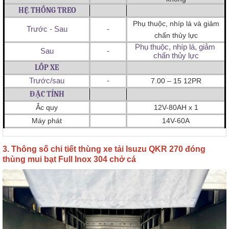
HỆ THỐNG TREO
Phụ thuộc, nhíp lá và giảm
Trước - Sau
-
chấn thủy lực
Phụ thuộc, nhíp lá, giảm 
Sau
-
chấn thủy lực
LỐP XE
Trước/sau
-
7.00 – 15 12PR
ĐẶC TÍNH
Ắc quy
12V-80AH x 1
Máy phát
14V-60A
3. Thông số chi tiết thùng xe tải Isuzu QKR 270 đóng
thùng mui bạt Full Inox 304 chở cá