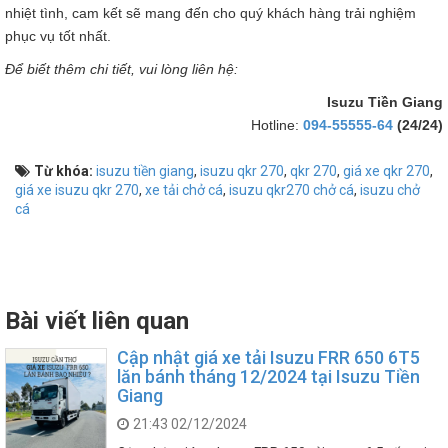
nhiệt tình, cam kết sẽ mang đến cho quý khách hàng trải nghiệm
phục vụ tốt nhất.
Để biết thêm chi tiết, vui lòng liên hệ:
Isuzu Tiền Giang
Hotline:
094-55555-64
(24/24)
Từ khóa:
isuzu tiền giang
,
isuzu qkr 270
,
qkr 270
,
giá xe qkr 270
,
giá xe isuzu qkr 270
,
xe tải chở cá
,
isuzu qkr270 chở cá
,
isuzu chở
cá
Bài viết liên quan
Cập nhật giá xe tải Isuzu FRR 650 6T5
lăn bánh tháng 12/2024 tại Isuzu Tiền
Giang
21:43 02/12/2024