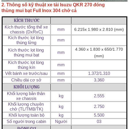
2. Thông số kỹ thuật xe tải Isuzu QKR 270 đóng
thùng mui bạt Full Inox 304 chở cá
KÍCH THƯỚC
Kích thước tổng thể xe 
mm
6.215x 1.980 x 2.810 (mm)
chassis (DxRxC)
Kích thước lọt lòng 
mm
thùng lửng
4.360 x 1.830 x 650/1.770
Kích thước lọt lòng 
mm
thùng mui bạt
(mm)
Kích thước lọt lòng 
mm
thùng kín
Vết bánh xe trước/sau
mm
1.372/1.310
Chiều dài cơ sở
mm
3.360
KHỐI LƯỢNG
Khối lượng bản thân 
kg
2.555
xe chassis
Khối lượng chuyên 
kg
2.750
chở (TL/TMB/TK)
Khối lượng toàn bộ
kg
5.500
Số người trong cabin
Người
03
ĐỘNG CƠ