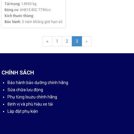
Tải trọng:
14950 kg
Động cơ:
6HK1E4SC 7790cc
Kích thước thùng:
Bảo hành:
3 năm không giới hạn số
km
«
1
2
3
»
CHÍNH SÁCH
Bảo hành bảo dưỡng chính hãng
Sửa chữa lưu động
Phụ tùng Isuzu chính hãng
Định vị và phù hiệu xe tải
Lắp đặt phụ kiện