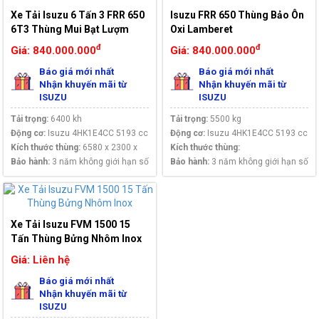
Xe Tải Isuzu 6 Tấn 3 FRR 650
Isuzu FRR 650 Thùng Bảo Ôn
6T3 Thùng Mui Bạt Lượm
Oxi Lamberet
đ
đ
Giá:
840.000.000
Giá:
840.000.000
Báo giá mới nhất
Báo giá mới nhất
Nhận khuyến mãi từ
Nhận khuyến mãi từ
ISUZU
ISUZU
Tải trọng:
6400 kh
Tải trọng:
5500 kg
Động cơ:
Isuzu 4HK1E4CC 5193 cc
Động cơ:
Isuzu 4HK1E4CC 5193 cc
Kích thước thùng:
6580 x 2300 x
Kích thước thùng:
800/2060
Bảo hành:
3 năm không giới hạn số
Bảo hành:
3 năm không giới hạn số
km
km
Xe Tải Isuzu FVM 1500 15
Tấn Thùng Bửng Nhôm Inox
Giá:
Liên hệ
Báo giá mới nhất
Nhận khuyến mãi từ
ISUZU